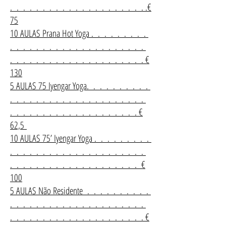
. . . . . . . . . . . . . . . . . . . . . .€
75
10 AULAS Prana Hot Yoga . . . . . . . . .
. . . . . . . . . . . . . . . . . . . . .
. . . . . . . . . . . . . . . . . . . . . €
130
5 AULAS 75 Iyengar Yoga. . . . . . . . . .
. . . . . . . . . . . . . . . . . . . . .
. . . . . . . . . . . . . . . . . . . . €
62,5
10 AULAS 75’ Iyengar Yoga . . . . . . . . .
. . . . . . . . . . . . . . . . . . . . .
. . . . . . . . . . . . . . . . . . . . €
100
5 AULAS Não Residente . . . . . . . . . .
. . . . . . . . . . . . . . . . . . . . .
. . . . . . . . . . . . . . . . . . . . . €