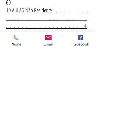
60
10 AULAS Não Residente .. . . . . . . . .
. . . . . . . . . . . . . . . . . . . . .
. . . . . . . . . . . . . . . . . . . . €
110
Phone
Email
Facebook
*O ingresso de alunos na aulas de Pilates
Clínico será mediante diagnóstico prévio,
exceção feita caso o fisioterapeuta não o
exigir.
(Os cartões de aulas têm validade para a sua
utilização, sendo 5 e 10 aulas válido 2 e 3
meses respectivamente)
CARTÕES DE AULAS privadas e semi-privadas
AULA AVULSO YOGA 60' . . . . . . . . . .
. . . . . . . . . . . . . . . . . . . . .