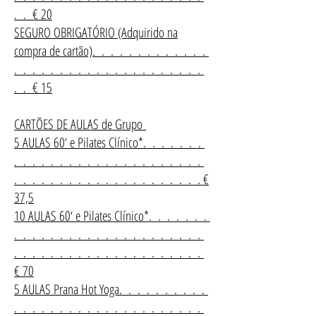
. . € 20
SEGURO OBRIGATÓRIO (Adquirido na
compra de cartão). . . . . . . . . . . . .
. . . . . . . . . . . . . . . . . . . . .
. . € 15
CARTÕES DE AULAS de Grupo
5 AULAS 60‘ e Pilates Clínico*. . . . . . .
. . . . . . . . . . . . . . . . . . . . .
. . . . . . . . . . . . . . . . . . . . . €
37,5
10 AULAS 60‘ e Pilates Clínico*. . . . . . .
. . . . . . . . . . . . . . . . . . . . .
. . . . . . . . . . . . . . . . . . . . .
€ 70
5 AULAS Prana Hot Yoga. . . . . . . . . .
. . . . . . . . . . . . . . . . . . . . .