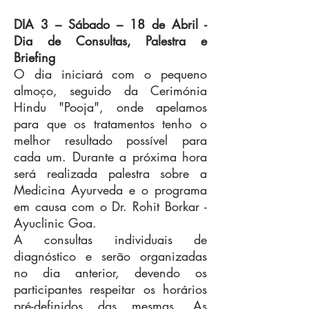
resulta em melhor saúde e estado de 
bem-estar.

DIA 3 – Sábado –
18 de Abril
-
Dia de Consultas, Palestra e
O programa de rejuvenescimento 
Briefing
Ayurveda em Goa terá a duração de 
O dia iniciará com o pequeno
13 noites, incluindo os seguintes 
almoço, seguido da Cerimónia
detalhes:

Hindu "Pooja", onde apelamos
−11 noites de alojamento em regime 
para que os tratamentos tenho o
de pequeno-almoço;

melhor resultado possível para
−Transfer de e para o Aeroporto em 
cada um. Durante a próxima hora
Goa;

será realizada palestra sobre a
−Alimentação completa Ayurveda 
Medicina Ayurveda e o programa
durante 7 dias e pequeno-almoço nos 
em causa com o Dr. Rohit Borkar -
restantes dias;

Ayuclinic Goa.
−Palestra com Dr. Rohit sobre 
A consultas individuais de
Ayurveda e Procedimentos de 
diagnóstico e serão organizadas
Rejuvenescimento;

no dia anterior, devendo os
−Consulta de diagnóstico Ayurveda e 
participantes respeitar os horários
respetivo acompanhamento;

pré-definidos das mesmas. As