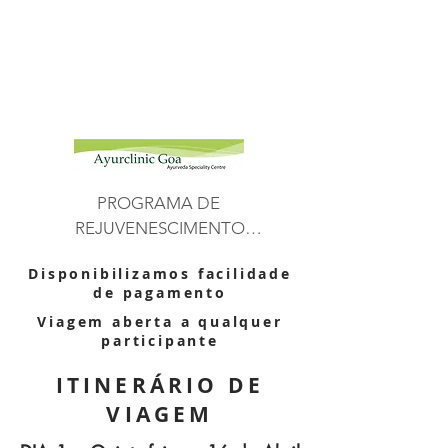
PROGRAMA DE 
REJUVENESCIMENTO

Com este programa de 
Disponibilizamos facilidade
rejuvenescimento, o funcionamento 
de pagamento
dos órgãos internos é favorecido, 
Viagem aberta a qualquer
obtendo mais leveza, sensação de 
participante
bem-estar, saúde, redução do 
processo inflamatório do corpo, 
ITINERÁRIO DE
melhorando a imunidade e resposta 
VIAGEM
às doenças autoimunes.
