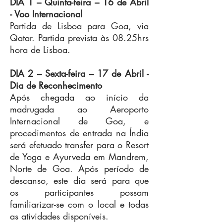
DIA 1 – Quinta
-feira
– 16 de Abril
Serve somente para quem tem 
- Voo Internacional
doença estabelecida? Claro que 
Partida de Lisboa para Goa, via
não…

Qatar. Partida prevista às 08.25hrs
O Programa de Detox atua como 
hora de Lisboa.
tratamento de patologias pré-
existentes bem como de forma 
DIA 2 –
Sexta-feira
– 17 de Abril -
preventiva. Após o processo de 
Dia de Reconhecimento
desintoxicação do corpo, o 
Após chegada ao início da
organismo encontra-se recetivo à 
madrugada ao Aeroporto
nutrição tecidual, que oferece 
Internacional de Goa, e
restauração ou melhora da função 
procedimentos de entrada na Índia
dos órgãos ou sistemas acometidos.

será efetuado transfer para o Resort
O Programa Rasayana visa a trazer 
de Yoga e Ayurveda em Mandrem,
rejuvenescimento profundo ao 
Norte de Goa. Após período de
organismo, melhorar a resposta 
descanso, este dia será para que
imune do organismo, tonificar a 
os participantes possam
musculatura, aumentar a resistência 
familiarizar-se com o local e todas
individual dos órgãos internos o que 
as atividades disponíveis.