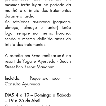
−Tratamentos/massagens durante 7 
mesmas terão lugar no período da
dias e respetiva suplementação 
manhã e o início dos tratamentos
ayurveda;

durante a tarde.
−Aulas de yoga durante os 7 dias de 
As refeições ayurveda (pequeno-
Ayurveda;

almoço, almoço e jantar) terão
−Aulas de Yoga e Meditação

lugar sempre no mesmo horário,
sendo o mesmo definido antes do
A partida é com origem no aeroporto 
início dos tratamentos.
de Lisboa. Caso a origem seja 
A estadia em Goa realizar-se-á no
diferente, poderão ser ajustados os 
resort de Yoga e Ayurveda -
Beach
valores e custos da viagem.
Street Eco Resort Mandrem
.
Incluído:
Pequeno-almoço –
Consulta Ayurveda
DIAS 4 a 10 – Domingo a Sábado
– 19 a 25
de Abril