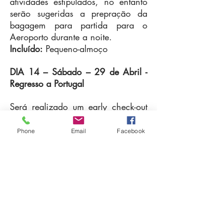
atividades estipulados, no entanto
serão sugeridas a prepração da
bagagem para partida para o
Aeroporto durante a noite.
Incluído:
Pequeno-almoço
DIA 14 – Sábado – 29 de Abril
-
Regresso a Portugal
Será realizado um early check-out
para transfer Hotel - Aeroporto de
Goa - GOX.
Phone
Email
Facebook
Partida de Goa para Lisboa
, via
Qatar. Partida prevista às 04
.10hrs
hora de Goa, Índia.
Incluído:
- 13 noites em quarto duplo;