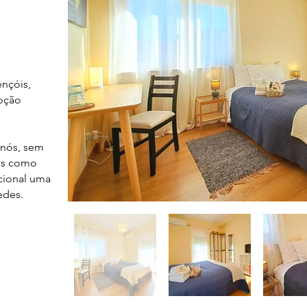
ençóis,
loção
 nós, sem
mos como
cional uma
edes.