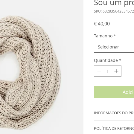
Sou um pr
SKU: 632835642834572
Preço
€ 40,00
Tamanho
*
Selecionar
Quantidade
*
Adic
INFORMAÇÕES DO P
Sou um detalhe do 
POLÍTICA DE RETORN
para adicionar mais