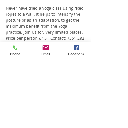
Never have tried a yoga class using fixed 
ropes to a wall. It helps to intensify the 
posture or as an adaptation, to get the 
maximum benefit from the Yoga 
practice. Join Us for. Very limited places. 
Price per person € 15 - Contact: +351 282 
484 256 | 925 455 725 or 
info@villaprana.pt
Yoga class with ropes.
Phone
Email
Facebook
Ver Menos
Compartilhe esse evento
HORÁRIO DE FUNCIONAMENTO