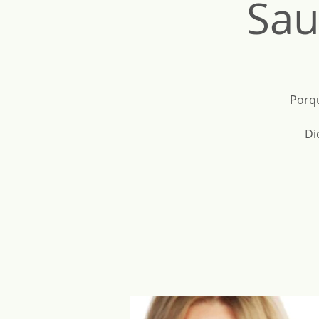
Sau
Porqu
Di