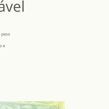
ável
o peso
o e