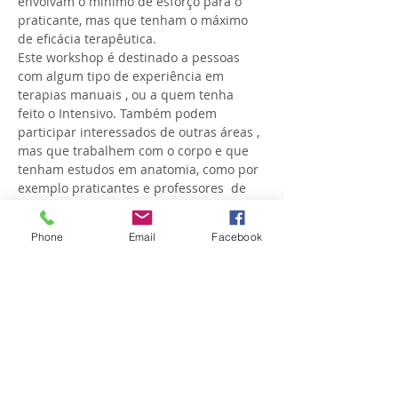
envolvam o mínimo de esforço para o 
praticante, mas que tenham o máximo 
Este workshop é destinado a pessoas 
com algum tipo de experiência em 
terapias manuais , ou a quem tenha 
feito o Intensivo. Também podem 
participar interessados de outras áreas , 
mas que trabalhem com o corpo e que 
tenham estudos em anatomia, como por 
exemplo praticantes e professores  de 
terapias de movimento como Yoga, 
Phone
Email
Facebook
A lotação máxima é…
Mostrar mais
Compartilhe esse evento