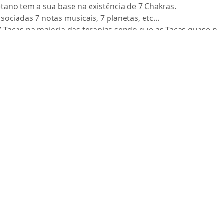
etano tem a sua base na existência de 7 Chakras.
sociadas 7 notas musicais, 7 planetas, etc...
 Taças na maioria das terapias sendo que as Taças quase 
Yantra com as taças sendo posicionado o cliente dentro des
ibilita a execução de massagem .
bordar:
ibetanas no Nepal e norte da India
s e Notas musicais
ca no Corpo Humano
de toque e tipos
segundo o STT
om as taças que já possui ?
fectuamos