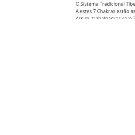
O Sistema Tradicional Tib
A estes 7 Chakras estão as
Assim, trabalhamos com 7
cliente.
Nas terapias é criado um 
Este sistema também poss
Objectivos
Neste Workshop iremos a
• A utilização das Taças T
• A relacção entre Chakra
• A frequência
• A influência que provo
• Tipos de batentes
• A noção de intensidade 
• Set de Taças Tibetanas 
• Como construir um set c
• Escolha de um afinador
• Tipos de terapias que e
Crenças