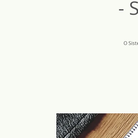
- 
O Sis