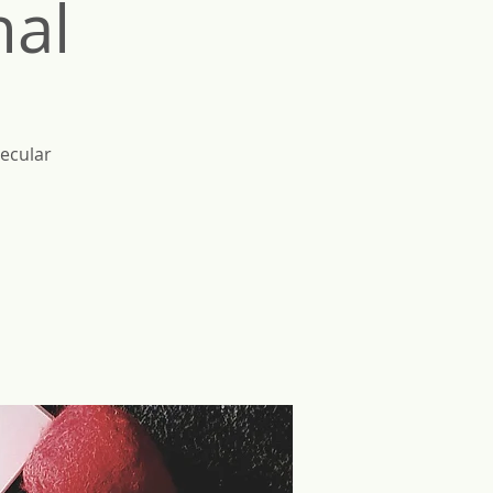
nal
ecular