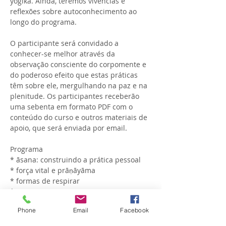
yogika. Ainda, teremos vivências e 
reflexões sobre autoconhecimento ao 
O participante será convidado a 
conhecer-se melhor através da 
observação consciente do corpomente e 
do poderoso efeito que estas práticas 
têm sobre ele, mergulhando na paz e na 
plenitude. Os participantes receberão 
uma sebenta em formato PDF com o 
conteúdo do curso e outros materiais de 
Programa

* āsana: construindo a prática pessoal

* força vital e prāṇāyāma

* formas de respirar

* o prāṇāyāma e a mente

* bandhas e mudrās, gestos de poder

Phone
Email
Facebook