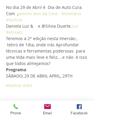
No dia 29 de Abril é  Dia de Auto Cura.
Com 
 ,
Jamina Ann da Silva - Visionária 
Intuitiva
Daniela Luz & 
   e @Silvia Duarte.
Luz 
Retreats
Teremos a 2° edição nesta Imersão , 
 tetiro de 1dia, onde irás Aprofundar 
técnicas e ferramentas poderosas  para 
uma Vida mais leve e feliz....e não  é isso 
que todos almejamos?
Programa
​SÁBADO, 29 DE ABRIL APRIL, 29TH
Mostrar mais
Phone
Email
Facebook
Compartilhe esse evento