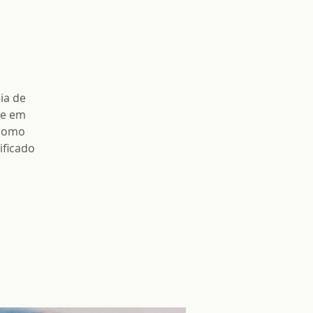
ia de
de em
 como
ificado