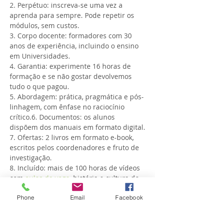
2. Perpétuo: inscreva-se uma vez a 
aprenda para sempre. Pode repetir os 
módulos, sem custos.

3. Corpo docente: formadores com 30 
anos de experiência, incluindo o ensino 
em Universidades.

4. Garantia: experimente 16 horas de 
formação e se não gostar devolvemos 
tudo o que pagou.

5. Abordagem: prática, pragmática e pós-
linhagem, com ênfase no raciocínio 
crítico.6. Documentos: os alunos 
dispõem dos manuais em formato digital.

7. Ofertas: 2 livros em formato e-book, 
escritos pelos coordenadores e fruto de 
investigação.

8. Incluído: mais de 100 horas de vídeos 
com 
aulas de yoga
, história e cultura do 
yoga. Válido para sempre.

Phone
Email
Facebook
9. Sistema avançado de aprendizagem: 
através do computador e aplicativos 